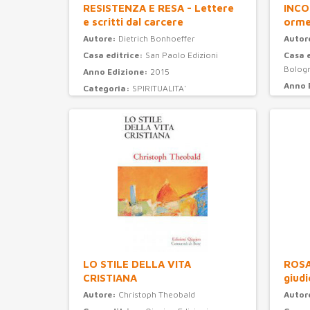
RESISTENZA E RESA - Lettere
INCO
e scritti dal carcere
orme
Autore:
Dietrich Bonhoeffer
Autor
Casa editrice:
San Paolo Edizioni
Casa 
Bolog
Anno Edizione:
2015
Anno 
Categoria:
SPIRITUALITA'
Categ
LO STILE DELLA VITA
ROSAR
CRISTIANA
giudi
Autore:
Christoph Theobald
Autor