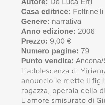
Autore:
De Luca Erri
Casa editrice:
Feltrinelli
Genere:
narrativa
Anno edizione:
2006
Prezzo:
9,00 €
Numero pagine:
79
Punto vendita:
Ancona/S
L'adolescenza di Miriam/
annuncio le mette il figl
ragazza, operaia della di
L'amore smisurato di G