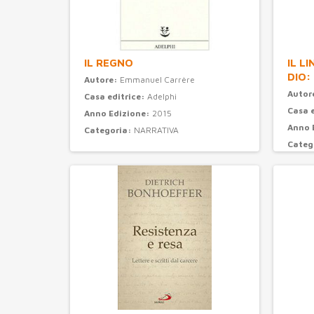
IL REGNO
IL L
DIO:
Autore:
Emmanuel Carrère
Autor
Casa editrice:
Adelphi
Casa 
Anno Edizione:
2015
Anno 
Categoria:
NARRATIVA
Categ