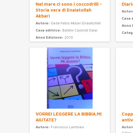
Nel mare ci sono i coccodrilli -
Diari
Storia vera di Enaiatollah
Autor
Akbari
Casa 
Autore:
Geda Fabio Akbari Enaiatollah
Anno 
Casa editrice:
Baldini Castoldi Dalai
Categ
Anno Edizione:
2010
Categoria:
narrativa
VORREI LEGGERE LA BIBBIA.MI
Coppi
AIUTATE?
antiv
Autore:
Francesco Lambiasi
Autor
Gillini