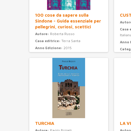
100 cose da sapere sulla
CUS
Sindone - Guida essenziale per
Autor
pellegrini, curiosi, scettici
Casa 
Autore:
Roberta Russo
Italian
Casa editrice:
Terra Santa
Anno 
Anno Edizione:
2015
Categ
Categoria:
attualità e storia
TURCHIA
LA V
Autore:
Paolo Bizzeti
Autor