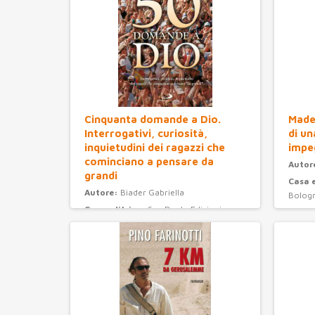
Cinquanta domande a Dio.
Madel
Interrogativi, curiosità,
di un
inquietudini dei ragazzi che
impe
cominciano a pensare da
Autor
grandi
Casa 
Autore:
Biader Gabriella
Bolog
Casa editrice:
San Paolo Edizioni
Anno 
Anno Edizione:
2008
Categ
Categoria:
ragazzi