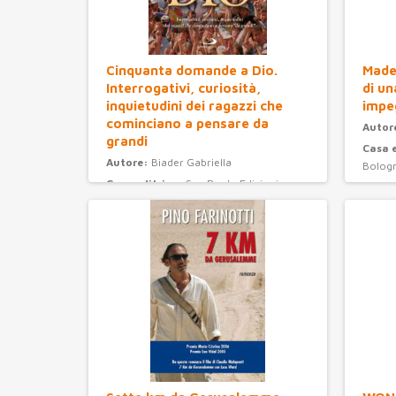
Cinquanta domande a Dio.
Madel
Interrogativi, curiosità,
di un
inquietudini dei ragazzi che
impe
cominciano a pensare da
Autor
grandi
Casa 
Autore:
Biader Gabriella
Bolog
Casa editrice:
San Paolo Edizioni
Anno 
Anno Edizione:
2008
Categ
Categoria:
ragazzi