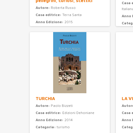
pellegrini, curiosi, scettici
Casa 
Autore:
Roberta Russo
Italian
Casa editrice:
Terra Santa
Anno 
Anno Edizione:
2015
Categ
Categoria:
attualità e storia
TURCHIA
LA V
Autore:
Paolo Bizzeti
Autor
Casa editrice:
Edizioni Dehoniane
Casa 
Anno Edizione:
2014
Anno 
Categoria:
turismo
Categ