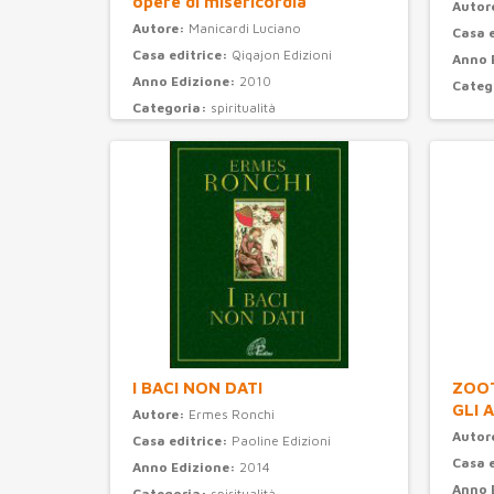
opere di misericordia
Autor
Autore:
Manicardi Luciano
Casa 
Casa editrice:
Qiqajon Edizioni
Anno 
Anno Edizione:
2010
Categ
Categoria:
spiritualità
I BACI NON DATI
ZOOT
GLI 
Autore:
Ermes Ronchi
Autor
Casa editrice:
Paoline Edizioni
Casa 
Anno Edizione:
2014
Anno 
Categoria:
spiritualità