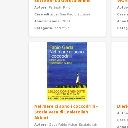
Sette km da Gerusalemme
WON
Autore:
Farinotti Pino
Autor
Casa editrice:
San Paolo Edizioni
Casa 
Anno Edizione:
2013
Anno 
Categoria:
narrativa
Categ
Nel mare ci sono i coccodrilli -
Diari
Storia vera di Enaiatollah
Autor
Akbari
Casa 
Autore:
Geda Fabio Akbari Enaiatollah
Anno 