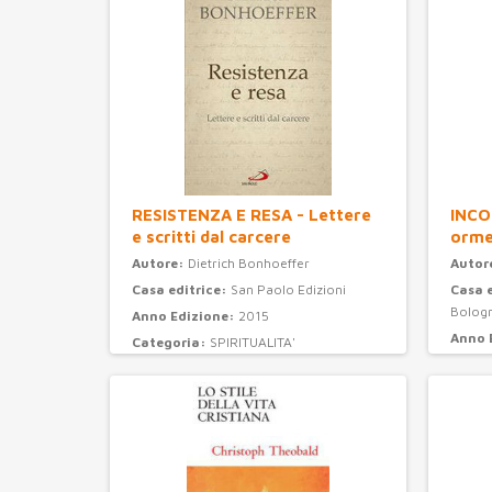
RESISTENZA E RESA - Lettere
INCO
e scritti dal carcere
orme
Autore:
Dietrich Bonhoeffer
Autor
Casa editrice:
San Paolo Edizioni
Casa 
Bolog
Anno Edizione:
2015
Anno 
Categoria:
SPIRITUALITA'
Categ