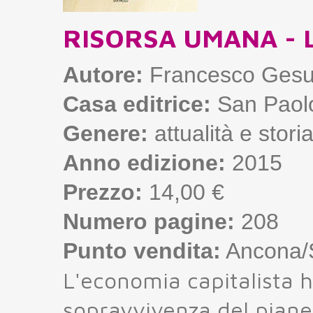
RISORSA UMANA - L'e
Autore:
Francesco Gesu
Casa editrice:
San Paol
Genere:
attualità e stori
Anno edizione:
2015
Prezzo:
14,00 €
Numero pagine:
208
Punto vendita:
Ancona/S
L'economia capitalista 
sopravvivenza del pianet