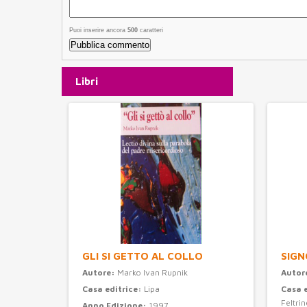
Puoi inserire ancora
500
caratteri
Libri
GLI SI GETTO AL COLLO
SIGN
Autore:
Marko Ivan Rupnik
Autor
Casa editrice:
Lipa
Casa 
Feltrine
Anno Edizione:
1997