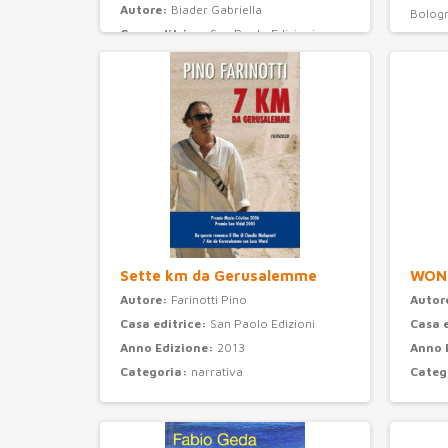
Autore:
Biader Gabriella
Bolog
Casa editrice:
San Paolo Edizioni
Anno 
Anno Edizione:
2008
Categ
Categoria:
ragazzi
Sette km da Gerusalemme
WON
Autore:
Farinotti Pino
Autor
Casa editrice:
San Paolo Edizioni
Casa 
Anno Edizione:
2013
Anno 
Categoria:
narrativa
Categ