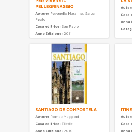
PER VIVERE IL
LA S
PELLEGRINAGGIO
Autor
Autore:
Pavanello Massimo, Sartor
Casa 
Paolo
Anno 
Casa editrice:
San Paolo
Categ
Anno Edizione:
2011
Categoria:
turismo
SANTIAGO DE COMPOSTELA
ITIN
Autore:
Romeo Maggioni
Autor
Casa editrice:
Elledici
Casa 
Anno Edizione:
2010
Anno 