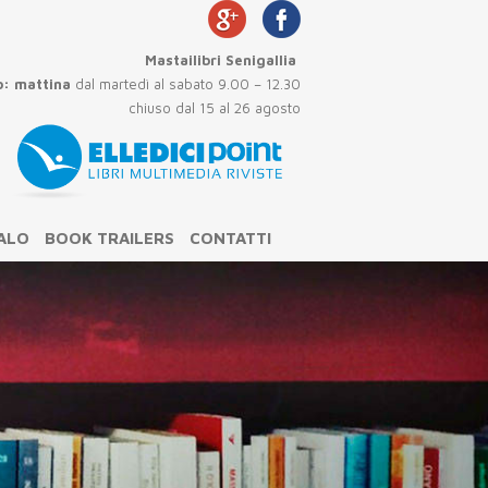
Mastailibri Senigallia
o:
mattina
dal martedì al sabato 9.00 – 12.30
so dal 15 al 26 agosto
GALO
BOOK TRAILERS
CONTATTI