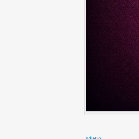
-
indietro