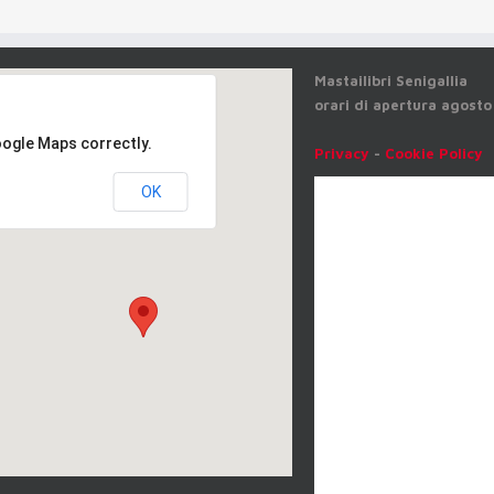
Mastailibri Senigallia
orari di apertura agosto
chiuso dal 1
oogle Maps correctly.
Privacy
-
Cookie Policy
OK