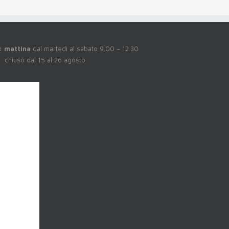
:
mattina
dal martedì al sabato 9.00 – 12.30
5 al 26 agosto